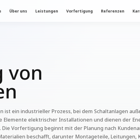
e
Über uns
Leistungen
Vorfertigung
Referenzen
Kar
g
von
en
en ist ein industrieller Prozess, bei dem Schaltanlagen a
le Elemente elektrischer Installationen und dienen der E
s. Die Vorfertigung beginnt mit der Planung nach Kund
aterialien beschafft, darunter Montageteile, Leitungen,